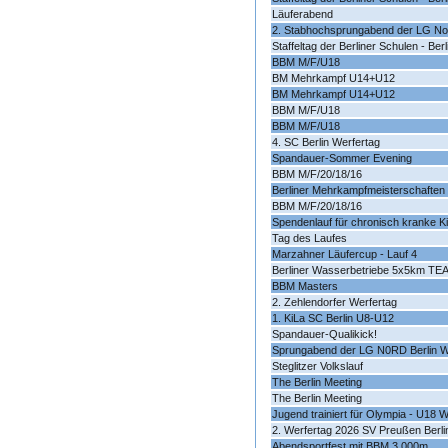
Läuferabend
2. Stabhochsprungabend der LG Nor
Staffeltag der Berliner Schulen - Be
BBM M/F/U18
BM Mehrkampf U14+U12
BM Mehrkampf U14+U12
BBM M/F/U18
BBM M/F/U18
4. SC Berlin Werfertag
Spandauer-Sommer Evening
BBM M/F/20/18/16
Berliner Mehrkampfmeisterschaften
BBM M/F/20/18/16
Spendenlauf für chronisch kranke K
Tag des Laufes
Marzahner Läufercup - Lauf 4
Berliner Wasserbetriebe 5x5km TEA
BBM Masters
2. Zehlendorfer Werfertag
1. KiLa SC Berlin U8-U12
Spandauer-Qualikick!
Sprungabend der LG N0RD Berlin W
Steglitzer Volkslauf
The Berlin Meeting
The Berlin Meeting
Jugend trainiert für Olympia - U18 W
2. Werfertag 2026 SV Preußen Berli
Abendsportfest mit BBM 3.000m