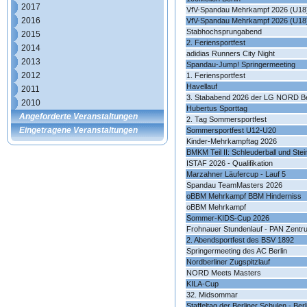
2017
VfV-Spandau Mehrkampf 2026 (U18
2016
VfV-Spandau Mehrkampf 2026 (U18
Stabhochsprungabend
2015
2. Feriensportfest
2014
adidias Runners City Night
2013
Spandau-Jump! Springermeeting
2012
1. Feriensportfest
Havellauf
2011
3. Stababend 2026 der LG NORD Be
2010
Hubertus Sporttag
Angeforderte Veranstaltungen
2. Tag Sommersportfest
Eingetragene Veranstaltungen
Sommersportfest U12-U20
Kinder-Mehrkampftag 2026
BMKM Teil II: Schleuderball und Ste
ISTAF 2026 - Qualifikation
Marzahner Läufercup - Lauf 5
Spandau TeamMasters 2026
oBBM Mehrkampf BBM Hinderniss
oBBM Mehrkampf
Sommer-KIDS-Cup 2026
Frohnauer Stundenlauf - PAN Zentr
2. Abendsportfest des BSV 1892
Springermeeting des AC Berlin
Nordberliner Zugspitzlauf
NORD Meets Masters
KILA-Cup
32. Midsommar
Staffeltag der Berliner Schulen - Be