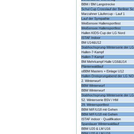
BBM / BM Langstrecke
Schul Cup Crosslauf der Berliner Sc
Marzahner Läufercup - Lauf 1
Lauf der Sympathie
Weißensee Hallensportfest
Weißensee Hallensportfest
Hallen KIDS-Cup der LG Nord
ISTAF Indoor
BM U14&U12
Stabhochsprung-Winterserie der L
Hallen-7-Kampf
Hallen-7-Kampf
BM Mehrkampf Halle U16&U14
Plänterwaldlauf
oBBM Masters + Einlage U12
Hallen-Dreisprungabend der LG NO
2. Winterwurf
BBM Winterwurf
BBM Winterwurf
Stabhochsprung-Winterserie der L
52. Winterserie BSV / HM
29. Wintersportfest
BBM M/F/U18 mit Gehen
BBM M/F/U18 mit Gehen
ISTAF indoor - Qualifikation
Spandauer Winterwaldlauf
BBM U20 & LM U16
BBM U20 & LM U16