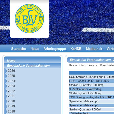
Startseite
News
Arbeitsgruppe
KariDB
Mediathek
Ver
Eingeladen Veranstaltungen |
News
Hier seht ihr, zu welchen Veranstal
Eingeladene Veranstaltungen
2026
2025
SCC-Stadion-Quartett Lauf 4 - Stun
2024
OSC - Check Up U12/U14 2026
Stadion-Quartett (10.000m)
2023
3. Zehlendorfer Werfertag
2022
Stadion-Quartett (5.000m)
2021
TOP Sprungmeeting der LG N0RD Be
2020
Spandauer Mehrkampf!
Spandauer Mehrkampf!
2019
Stadion-Quartett (3.000m)
2018
100Meilen Berlin