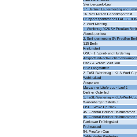
Steinbergpark-Lauf
17. Berliner Läufermeeting und Bah
16. Max Mirsch Gedenksportfest
Frühjahrssportfest des LAC BERLI
2. Wurf-Meeting
1. Werfertag 2026 SV Preußen Berli
Abendsportfest
2. Springermeeting SV Preußen Berl
S25 Berlin
Freiluftstart
OSC - 1. Sprint- und Hürdentag
Ansporteln/Nachwuchsmehrkampft
Black & Yellow Spirit Run
BBM Langstaffeln
2. TuSLi Werfertag + KILA-Wurf-Cu
Wuhletallauf
Ansporteln
Marzahner Läufercup - Lauf 2
Berliner Osterlauf
1. TuSLi Werfertag + KILA-Wurf-Cu
Wartenberger Osterlauf
OSC - Wake Up 2026
45. Generali Berliner Halbmarathon
45. Generali Berliner Halbmarathon 
Pankower Frühlingslauf
Frohnaulauf
54. Preußen-Cup
Zehlendorfer Werfertag