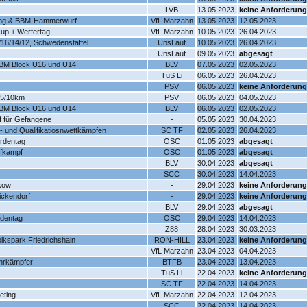
LVB
13.05.2023
keine Anforderung
ing & BBM-Hammerwurf
VfL Marzahn
13.05.2023
12.05.2023
cup + Werfertag
VfL Marzahn
10.05.2023
26.04.2023
16/14/12, Schwedenstaffel
UnsLauf
10.05.2023
26.04.2023
UnsLauf
09.05.2023
abgesagt
BM Block U16 und U14
BLV
07.05.2023
02.05.2023
TuS Li
06.05.2023
26.04.2023
PSV
06.05.2023
keine Anforderung
 5/10km
PSV
06.05.2023
04.05.2023
BM Block U16 und U14
BLV
06.05.2023
02.05.2023
uf für Gefangene
-
05.05.2023
30.04.2023
- und Qualifikatiosnwettkämpfen
SC TF
02.05.2023
26.04.2023
ürdentag
OSC
01.05.2023
abgesagt
nfkampf
OSC
01.05.2023
abgesagt
BLV
30.04.2023
abgesagt
SCC
30.04.2023
14.04.2023
nkow
-
29.04.2023
keine Anforderung
nickendorf
-
29.04.2023
keine Anforderung
BLV
29.04.2023
abgesagt
rdentag
OSC
29.04.2023
14.04.2023
Z88
28.04.2023
30.03.2023
olkspark Friedrichshain
RON-HILL
23.04.2023
keine Anforderung
VfL Marzahn
23.04.2023
04.04.2023
hrkämpfer
BTFB
23.04.2023
13.04.2023
TuS Li
22.04.2023
keine Anforderung
SC TF
22.04.2023
14.04.2023
eting
VfL Marzahn
22.04.2023
12.04.2023
SCC
22.04.2023
14.04.2023