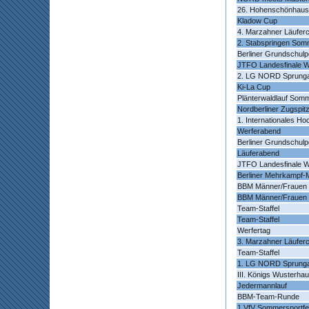
26. Hohenschönhause
Kladow Cup
4. Marzahner Läufer
2. Stabspringen Som
Berliner Grundschulp
JTFO Landesfinale W
2. LG NORD Sprung
Ki-La Cup
Plänterwaldlauf Somm
Nordberliner Zugspitz
1. Internationales H
Werferabend
Berliner Grundschulp
Läuferabend
JTFO Landesfinale W
Berliner Mehrkampf-
BBM Männer/Frauen
BBM Männer/Frauen
Team-Staffel
Team-Staffel
Werfertag
3. Marzahner Läufer
Team-Staffel
1. LG NORD Sprung
III. Königs Wusterh
Jedermannlauf
BBM-Team-Runde
1.VfV Sommersportfe