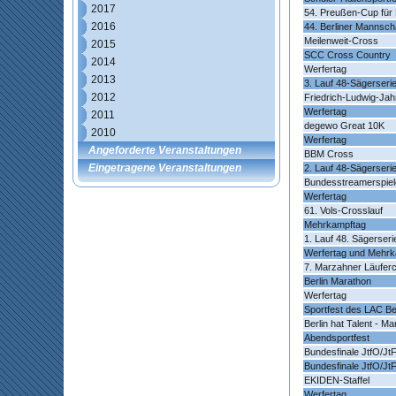
2017
54. Preußen-Cup für
2016
44. Berliner Mannsc
Meilenweit-Cross
2015
SCC Cross Country
2014
Werfertag
2013
3. Lauf 48-Sägerseri
2012
Friedrich-Ludwig-Jah
Werfertag
2011
degewo Great 10K
2010
Werfertag
Angeforderte Veranstaltungen
BBM Cross
Eingetragene Veranstaltungen
2. Lauf 48-Sägerseri
Bundesstreamerspiel
Werfertag
61. Vols-Crosslauf
Mehrkampftag
1. Lauf 48. Sägerseri
Werfertag und Mehrk
7. Marzahner Läufer
Berlin Marathon
Werfertag
Sportfest des LAC Be
Berlin hat Talent - M
Abendsportfest
Bundesfinale JtfO/Jt
Bundesfinale JtfO/Jt
EKIDEN-Staffel
Werfertag