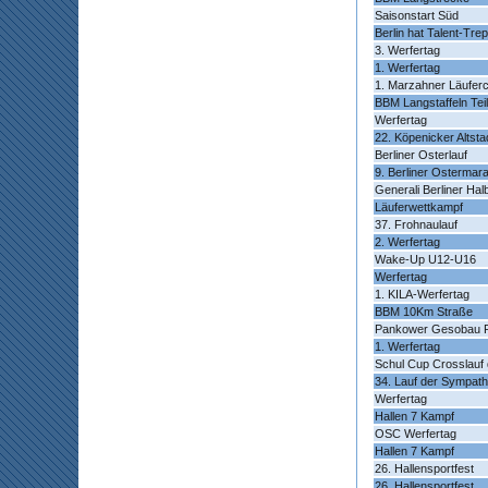
Saisonstart Süd
Berlin hat Talent-Tr
3. Werfertag
1. Werfertag
1. Marzahner Läufer
BBM Langstaffeln Teil
Werfertag
22. Köpenicker Altsta
Berliner Osterlauf
9. Berliner Ostermar
Generali Berliner Ha
Läuferwettkampf
37. Frohnaulauf
2. Werfertag
Wake-Up U12-U16
Werfertag
1. KILA-Werfertag
BBM 10Km Straße
Pankower Gesobau Fr
1. Werfertag
Schul Cup Crosslauf 
34. Lauf der Sympath
Werfertag
Hallen 7 Kampf
OSC Werfertag
Hallen 7 Kampf
26. Hallensportfest
26. Hallensportfest