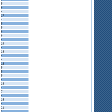
5
6
-
17
4
5
5
6
6
-
14
-
13
-
-
12
5
5
5
-
18
4
7
-
15
-
21
3