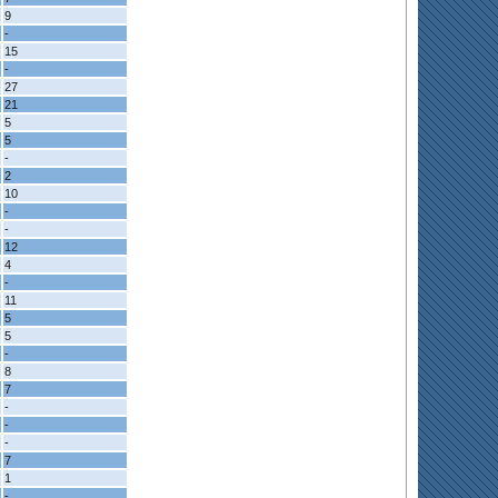
9
-
15
-
27
21
5
5
-
2
10
-
-
12
4
-
11
5
5
-
8
7
-
-
-
7
1
-