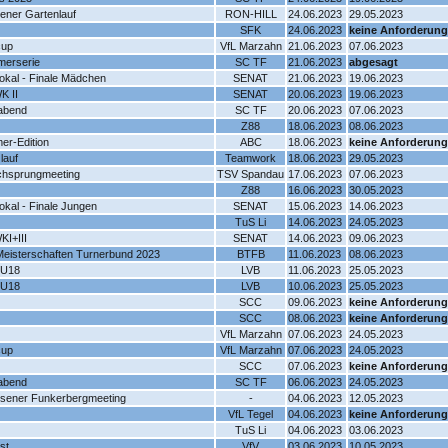
ner Gartenlauf
RON-HILL
24.06.2023
29.05.2023
SFK
24.06.2023
keine Anforderung
cup
VfL Marzahn
21.06.2023
07.06.2023
merserie
SC TF
21.06.2023
abgesagt
okal - Finale Mädchen
SENAT
21.06.2023
19.06.2023
K II
SENAT
20.06.2023
19.06.2023
abend
SC TF
20.06.2023
07.06.2023
Z88
18.06.2023
08.06.2023
er-Edition
ABC
18.06.2023
keine Anforderung
lauf
Teamwork
18.06.2023
29.05.2023
ochsprungmeeting
TSV Spandau
17.06.2023
07.06.2023
Z88
16.06.2023
30.05.2023
okal - Finale Jungen
SENAT
15.06.2023
14.06.2023
TuS Li
14.06.2023
24.05.2023
KI+III
SENAT
14.06.2023
09.06.2023
Meisterschaften Turnerbund 2023
BTFB
11.06.2023
08.06.2023
 U18
LVB
11.06.2023
25.05.2023
 U18
LVB
10.06.2023
25.05.2023
SCC
09.06.2023
keine Anforderung
SCC
08.06.2023
keine Anforderung
VfL Marzahn
07.06.2023
24.05.2023
cup
VfL Marzahn
07.06.2023
24.05.2023
SCC
07.06.2023
keine Anforderung
abend
SC TF
06.06.2023
24.05.2023
ausener Funkerbergmeeting
-
04.06.2023
12.05.2023
VfL Tegel
04.06.2023
keine Anforderung
TuS Li
04.06.2023
03.06.2023
st
VfV
03.06.2023
10.05.2023