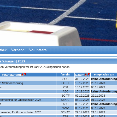
thek
Verband
Volunteers
staltungen | 2023
chen Veranstaltungen wir im Jahr 2023 eingeladen haben!
Verein
eingeladen am
Veranstaltung
Datum
SCC
31.12.2023
keine Anforderung
e Stabhochsprung
SC TF
13.12.2023
29.11.2023
st
Z88
10.12.2023
08.11.2023
ABC
10.12.2023
keine Anforderung
SC TF
09.12.2023
29.11.2023
llenmeeting für Oberschulen 2023
SENAT
06.12.2023
01.12.2023
n
ABC
05.12.2023
keine Anforderung
WSV
03.12.2023
08.11.2023
lenmeeting für Grundschulen 2023
SENAT
29.11.2023
21.11.2023
est
Z88
26.11.2023
08.11.2023