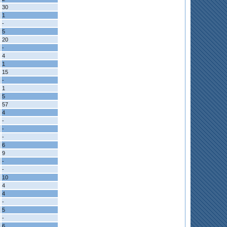
30
1
-
5
20
-
4
1
15
-
1
5
57
4
-
-
-
6
9
-
-
10
4
4
-
5
-
6