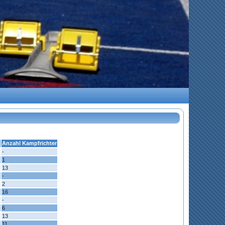
Anzahl Kampfrichter
-
1
13
-
2
16
-
6
13
11