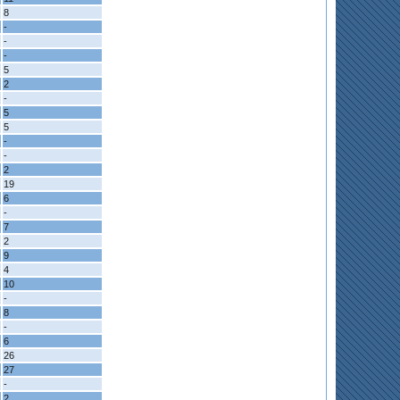
8
-
-
-
5
2
-
5
5
-
-
2
19
6
-
7
2
9
4
10
-
8
-
6
26
27
-
2