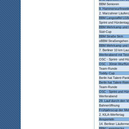
BBM Senioren
9. Hammerwurfmeet
2. Marzahner Läufer
BBM Langstaffel U18/
Sprint und Hürdentag
BBM Mehrkamp und 
Süd-Cup
BBM Straße 5km
oBBM Straßengehen
BBM Mehrkamp und 
7. Berliner 10 km La
Werferabend mit Test
OSC - Sprint- und H
OSC - 30min Wurffü
Team-Runde
Toddy-Cup
Berlin hat Talent-Pa
Berlin hat Talent-Rei
Team-Runde
OSC - Sprint und Hü
Werferabend
29. Lauf durch den V
Bahneröffnung
Frühjahrscup der Me
2. KILA-Werfertag
Ansporteln
14. Berliner Läuferme
BBM Langstrecke