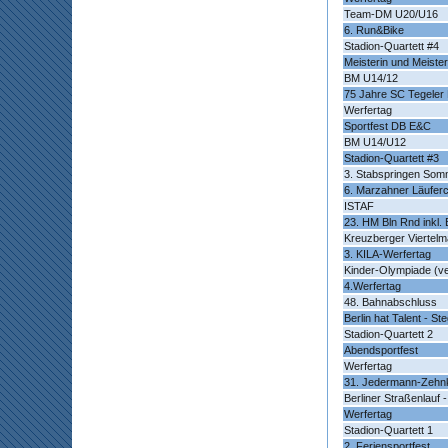
Team-DM U20/U16
6. Run&Bike
Stadion-Quartett #4
Meisterin und Meister
BM U14/12
75 Jahre SC Tegeler 
Werfertag
Sportfest DB E&C
BM U14/U12
Stadion-Quartett #3
3. Stabspringen Som
6. Marzahner Läufer
ISTAF
23. HM Bln Rnd inkl
Kreuzberger Viertelm
3. KILA-Werfertag
Kinder-Olympiade (ve
4.Werfertag
48. Bahnabschluss
Berlin hat Talent - St
Stadion-Quartett 2
Abendsportfest
Werfertag
31. Jedermann-Zehn
Berliner Straßenlauf 
Werfertag
Stadion-Quartett 1
2. Feriensportfest