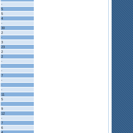
-
5
5
4
-
30
2
-
3
23
2
2
-
-
-
7
-
-
-
11
5
-
9
12
-
7
6
4