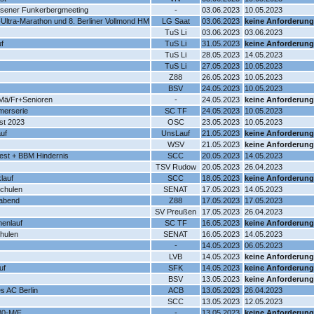
ausener Funkerbergmeeting
-
03.06.2023
10.05.2023
d-Ultra-Marathon und 8. Berliner Vollmond HM
LG Saat
03.06.2023
keine Anforderung
TuS Li
03.06.2023
03.06.2023
uf
TuS Li
31.05.2023
keine Anforderung
TuS Li
28.05.2023
14.05.2023
TuS Li
27.05.2023
10.05.2023
Z88
26.05.2023
10.05.2023
BSV
24.05.2023
10.05.2023
Mä/Fr+Senioren
-
24.05.2023
keine Anforderung
merserie
SC TF
24.05.2023
10.05.2023
st 2023
OSC
23.05.2023
10.05.2023
uf
UnsLauf
21.05.2023
keine Anforderung
WSV
21.05.2023
keine Anforderung
tfest + BBM Hindernis
SCC
20.05.2023
14.05.2023
TSV Rudow
20.05.2023
26.04.2023
lauf
SCC
18.05.2023
keine Anforderung
schulen
SENAT
17.05.2023
14.05.2023
rabend
Z88
17.05.2023
17.05.2023
SV Preußen
17.05.2023
26.04.2023
menlauf
SC TF
16.05.2023
keine Anforderung
chulen
SENAT
16.05.2023
14.05.2023
-
14.05.2023
06.05.2023
LVB
14.05.2023
keine Anforderung
uf
SFK
14.05.2023
keine Anforderung
BSV
13.05.2023
keine Anforderung
s AC Berlin
ACB
13.05.2023
26.04.2023
SCC
13.05.2023
12.05.2023
80-M/F
-
13.05.2023
keine Anforderung