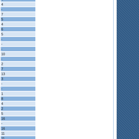
4
-
7
5
4
6
5
-
-
-
10
-
2
7
13
3
-
-
1
8
4
2
5
16
-
16
11
11