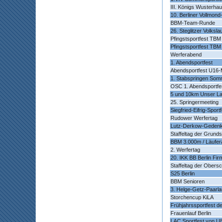
III. Königs Wusterh
10. Berliner Vollmon
BBM-Team-Runde
26. Steglitzer Volksla
Pfingstsportfest TBM
Pfingstsportfest TBM
Werferabend
1. Abendsportfest
Abendsportfest U16-
1. Stabspringen Som
OSC 1. Abendsportfe
5 und 10km Unser La
25. Springermeeting
Siegfried-Eifrig-Spor
Rudower Werfertag
Lutz-Derkow-Gedenk
Staffeltag der Grund
BBM 3.000m / Läufe
2. Werfertag
20. IKK BB Berlin Fir
Staffeltag der Obers
S25 Berlin
BBM Senioren
3. Helge-Getz-Paarla
Storchencup KiLA
Frühjahrssportfest de
Frauenlauf Berlin
LAC Sportfest von U