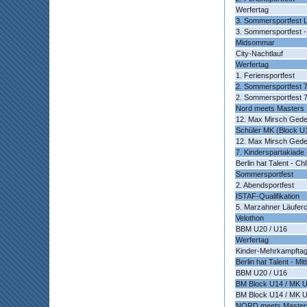
Werfertag
3. Sommersportfest L
3. Sommersportfest 
Midsommar
City-Nachtlauf
Werfertag
1. Feriensportfest
2. Sommersportfest 
2. Sommersportfest 
Nord meets Masters
12. Max Mirsch Gede
Schüler MK (Block U
12. Max Mirsch Gede
7. Kinderspartakiade
Berlin hat Talent - C
Sommersportfest
2. Abendsportfest
ISTAF-Qualifikation
5. Marzahner Läufer
Velothon
BBM U20 / U16
Werfertag
Kinder-Mehrkampfta
Berlin hat Talent - Mit
BBM U20 / U16
BM Block U14 / MK 
BM Block U14 / MK 
NORD meets Master