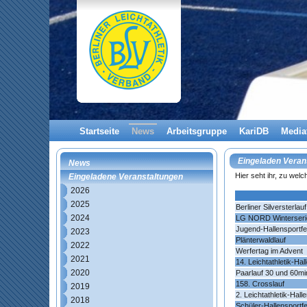
Startseite
News
Arbeitsgruppe
KariDB
Media
Eingeladen Veran
News
Hier seht ihr, zu wel
Eingeladene Veranstaltungen
2026
2025
Berliner Silversterlauf
2024
LG NORD Winterseri
Jugend-Hallensportfe
2023
Plänterwaldlauf
2022
Werfertag im Advent
2021
14. Leichtathletik-Ha
2020
Paarlauf 30 und 60mi
158. Crosslauf
2019
2. Leichtathletik-Hal
2018
Schüler-Hallensportf