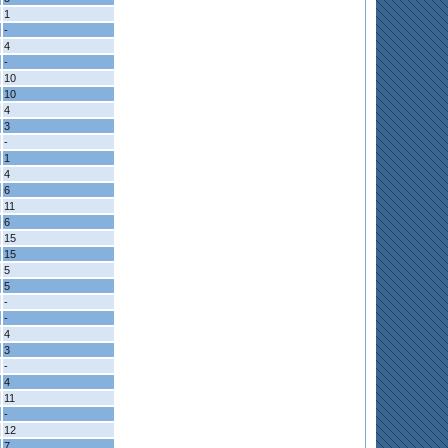
1
-
4
-
10
10
4
3
-
1
4
6
11
6
15
15
5
5
-
-
4
3
-
4
11
-
12
7