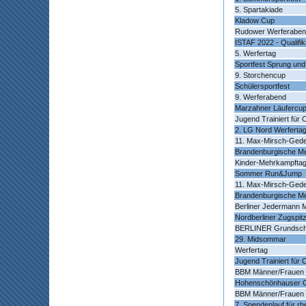
5. Spartakiade
Kladow Cup
Rudower Werferabe
ISTAF 2022 - Qualifik
5. Werfertag
Sportfest Sprung und
9. Storchencup
Schülersportfest
9. Werferabend
Marzahner Läufercup
Jugend Trainiert für 
2. LG Nord Werferta
11. Max-Mirsch-Gede
Brandenburgische Me
Kinder-Mehrkampfta
Sommer Run&Jump
11. Max-Mirsch-Gede
Brandenburgische Me
Berliner Jedermann 
Nordberliner Zugspitz
BERLINER Grundschu
29. Midsommar
Werfertag
Jugend Trainiert für
BBM Männer/Frauen
Hohenschönhauser G
BBM Männer/Frauen
7. Spendenlauf für r