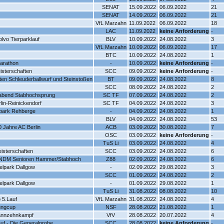
SENAT
15.09.2022
06.09.2022
21
SENAT
14.09.2022
06.09.2022
21
VfL Marzahn
11.09.2022
06.09.2022
18
LAC
11.09.2022
keine Anforderung
-
lvo Tierparklauf
BLV
10.09.2022
24.08.2022
3
VfL Marzahn
10.09.2022
06.09.2022
17
BTC
10.09.2022
24.08.2022
1
marathon
-
10.09.2022
keine Anforderung
-
isterschaften
SCC
09.09.2022
keine Anforderung
-
ften Schleuderballwurf und Steinstoßen
BT
09.09.2022
24.08.2022
8
SCC
08.09.2022
24.08.2022
2
abend Stabhochsprung
SC TF
07.09.2022
24.08.2022
2
lin-Reinickendorf
SC TF
04.09.2022
24.08.2022
3
spark Rehberge
-
04.09.2022
24.08.2022
1
BLV
04.09.2022
24.08.2022
53
0 Jahre AC Berlin
ACB
03.09.2022
30.08.2022
7
OSC
03.09.2022
keine Anforderung
-
TuS Li
03.09.2022
24.08.2022
4
isterschaften
SCC
03.09.2022
24.08.2022
6
t NDM Senioren Hammer/Stabhoch
Z88
02.09.2022
24.08.2022
6
lpark Dallgow
-
02.09.2022
29.08.2022
3
SCC
01.09.2022
24.08.2022
2
lpark Dallgow
-
01.09.2022
29.08.2022
1
TuS Li
31.08.2022
08.08.2022
10
 5.Lauf
VfL Marzahn
31.08.2022
24.08.2022
4
ungcup
NSF
28.08.2022
21.08.2022
1
annzehnkampf
VfV
28.08.2022
20.07.2022
4
auf - Die Generalprobe
SCC
28.08.2022
keine Anforderung
-