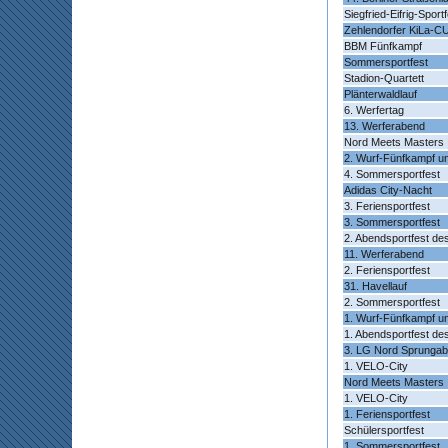
Siegfried-Eifrig-Sport
Zehlendorfer KiLa-C
BBM Fünfkampf
Sommersportfest
Stadion-Quartett
Plänterwaldlauf
6. Werfertag
13. Werferabend
Nord Meets Masters
2. Wurf-Fünfkampf un
4. Sommersportfest
Adidas City-Nacht
3. Feriensportfest
3. Sommersportfest
2. Abendsportfest de
11. Werferabend
2. Feriensportfest
31. Havellauf
2. Sommersportfest
1. Wurf-Fünfkampf un
1. Abendsportfest de
3. LG Nord Sprunga
1. VELO-City
Nord Meets Masters
1. VELO-City
1. Feriensportfest
Schülersportfest
1. Sommersportfest