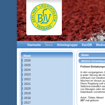
Startseite
News
Arbeitsgruppe
KariDB
Media
News
News
2026
Weitere Vorverlegu
2025
Frühere Einladunge
2024
In den vergangenen Ja
2023
in jeder Sitzung die 
Zeitraum von mindest
2022
Wochen im Voraus a
Diese Regelung soll 
2021
Selbstverständlich we
2020
von Absagen oder ein
Datenbank vornehmen.
2019
Autor: Tobias Alwast
2018
267
mal gelesen
2017