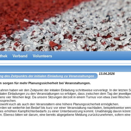
thek
Verband
Volunteers
13.04.2026
ng des Zeitpunkts der initialen Einladung zu Veranstaltungen
n sorgen für mehr Planungssicherheit bei Veranstaltungen.
hren haben wir den Zeitpunkt der initialen Einladung schrittweise vorverlegt. In der letzte
initialen Einladungen zu den Veranstaltungen so erfolgen, dass zwischen dem Tag der jeweilig
ens vier Wochen liegt. Da unsere Sitzungen derzeit in einem Turnus von etwa zwei Wochen st
ussprechen.
sowohl euch als auch den Veranstaltern eine höhere Planungssicherheit ermöglichen.
rden wir weiterhin bei Bedarf bis kurz vor einer Veranstaltung nachladen, beispielsweise we
es erhöhten Kampfrichterbedarfs zu einer Unterbesetzung kommt. Unabhängig davon könnt und 
 Ebenso bitten wir darum, eine bereits abgegebene Meldung zurückzunehmen, sofern eine T