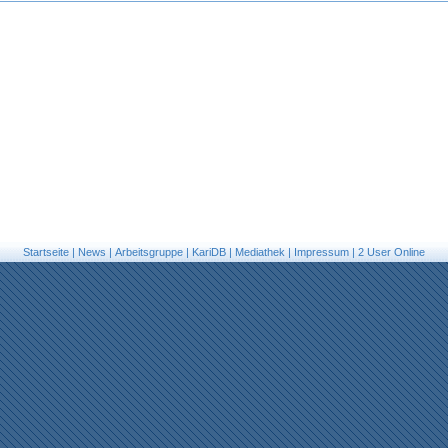
Startseite
|
News
|
Arbeitsgruppe
|
KariDB
|
Mediathek
|
Impressum
|
2 User Online