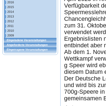
2016
Verfügbarkeit d
2015
Speermesslehre
2014
2013
Chancengleichhe
2012
zum 31. Oktober
2011
verwendet werd
2010
2009
Ergebnislisten
Eingeladene Veranstaltungen
entbindet aber 
Angeforderte Veranstaltungen
Eingetragene Veranstaltungen
Ab dem 1. Nove
Wettkampf verw
g Speer wird e
diesem Datum er
Der Deutsche Le
und wird bis zu
700g-Speere in 
gemeinsamen Be