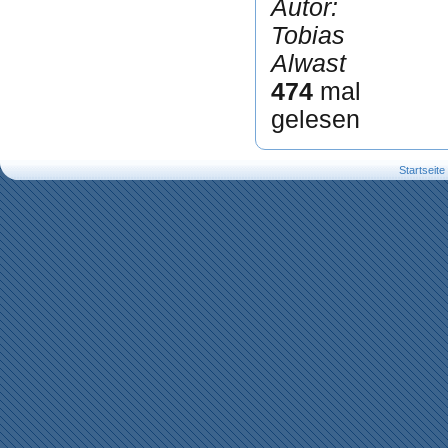
Autor:
Tobias
Alwast
474
mal
gelesen
Startseite