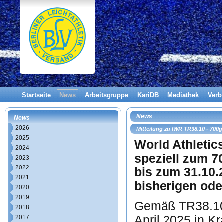
Startseite
News
Arbeitsgruppe
KariDB
Mediathek
Ver
News
News
2026
Mitteilung zu IWR TR38.10 - 700
2025
World Athletics
2024
speziell zum 7
2023
2022
bis zum 31.10.
2021
bisherigen ode
2020
2019
Gemäß TR38.10 
2018
April 2025 in Kr
2017