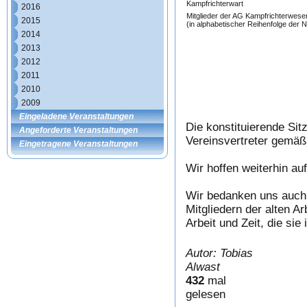
Kampfrichterwart
2016
Mitglieder der AG Kampfrichterwese
2015
(in alphabetischer Reihenfolge der
2014
2013
2012
2011
2010
2009
Eingeladene Veranstaltungen
Die konstituierende Sit
Angeforderte Veranstaltungen
Vereinsvertreter gemäß
Eingetragene Veranstaltungen
Wir hoffen weiterhin a
Wir bedanken uns auch 
Mitgliedern der alten 
Arbeit und Zeit, die si
Autor: Tobias
Alwast
432
mal
gelesen