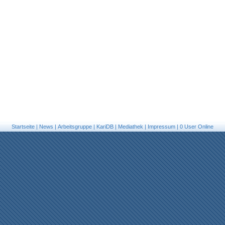
Startseite
|
News
|
Arbeitsgruppe
|
KariDB
|
Mediathek
|
Impressum
|
0 User Online