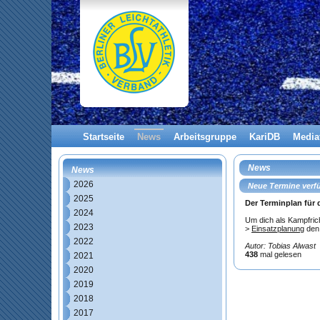
Startseite
News
Arbeitsgruppe
KariDB
Media
News
News
2026
Neue Termine verf
2025
Der Terminplan für 
2024
Um dich als Kampfric
2023
>
Einsatzplanung
den
2022
Autor: Tobias Alwast
438
mal gelesen
2021
2020
2019
2018
2017