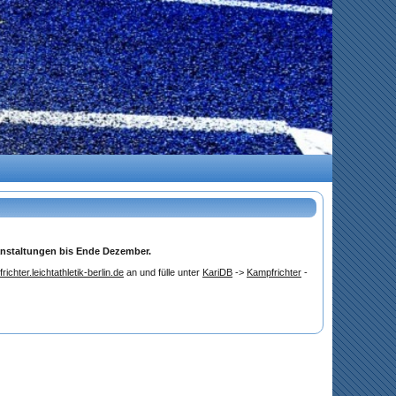
eranstaltungen bis Ende Dezember.
richter.leichtathletik-berlin.de
an und fülle unter
KariDB
->
Kampfrichter
-