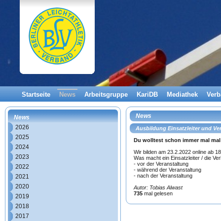
Startseite
News
Arbeitsgruppe
KariDB
Mediathek
Ver
News
News
2026
Ausbildung Einsatzleiter und Ve
2025
Du wolltest schon immer mal mal 
2024
Wir bilden am 23.2.2022 online ab 18
2023
Was macht ein Einsatzleiter / die Ve
- vor der Veranstaltung
2022
- während der Veranstaltung
- nach der Veranstaltung
2021
2020
Autor: Tobias Alwast
735
mal gelesen
2019
2018
2017