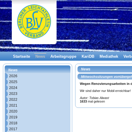
Startseite
News
Arbeitsgruppe
KariDB
Mediathek
Ver
News
News
2026
Mittwochssitzungen vorrüberge
2025
Wegen Renovierungsarbeiten in de
2024
Wir sind daher nur Mobil erreichbar!
2023
Autor: Tobias Alwast
2022
1633
mal gelesen
2021
2020
2019
2018
2017