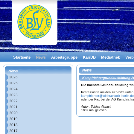
Startseite
News
Arbeitsgruppe
KariDB
Mediathek
Ver
News
News
2026
Kampfrichtergrundausbildung 2
2025
Die nächste Grundausbildung find
2024
Interessierte melden sich bitte unt
2023
kampfrichter@leichtathletik-berlin.de
oder per Fax bei der AG Kampfricht
2022
Autor: Tobias Alwast
2021
1862
mal gelesen
2020
2019
2018
2017