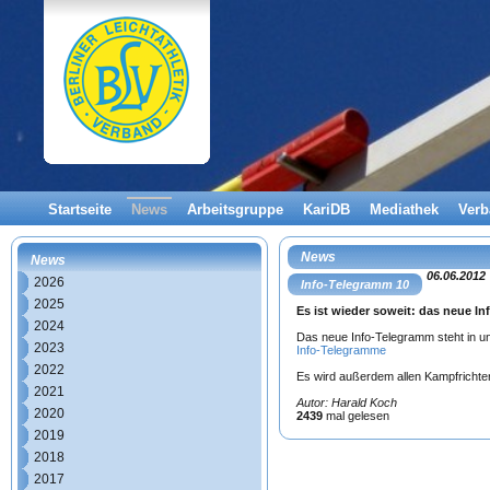
Startseite
News
Arbeitsgruppe
KariDB
Mediathek
Ver
News
News
06.06.2012
2026
Info-Telegramm 10
2025
Es ist wieder soweit: das neue In
2024
Das neue Info-Telegramm steht in 
2023
Info-Telegramme
2022
Es wird außerdem allen Kampfrichter
2021
Autor: Harald Koch
2020
2439
mal gelesen
2019
2018
2017