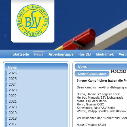
Startseite
News
Arbeitsgruppe
KariDB
Mediathek
Ver
News
News
14.03.2012
2026
Neue Kampfrichter
2025
6 neue Kampfrichter haben die P
2024
Beim Kampfrichter-Grundlehrgang am
2023
Burda, Danae SC Tegeler Forst
2022
Herbst, Manuela SSV Lichtenrade
Maaz, Erik ASV Berlin
2021
Rohn, Gunnar OSC
2020
Schwender, Nico ASV Berlin
Wetzel, Philipp Sportfreunde Kladow
2019
Wir wünschen den "Neuen" viel Spaß 
2018
2017
Autor: Thomas Müller