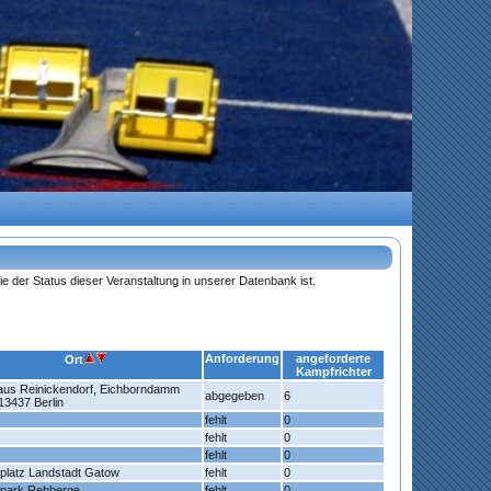
ie der Status dieser Veranstaltung in unserer Datenbank ist.
Anforderung
angeforderte
Ort
Kampfrichter
aus Reinickendorf, Eichborndamm
abgegeben
6
13437 Berlin
fehlt
0
fehlt
0
fehlt
0
platz Landstadt Gatow
fehlt
0
spark Rehberge
fehlt
0