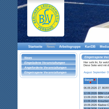
Startseite
News
Arbeitsgruppe
KariDB
Media
Eingetragene Ver
News
Hier seht ihr, für we
Eingeladene Veranstaltungen
Diese Seite wird mit
Angeforderte Veranstaltungen
August
September
O
Eingetragene Veranstaltungen
Datum
06.09.2026
27. BORS
12.09.2026
BBM U14
13.09.2026
BBM U14
13.09.2026
Kreuzber
19.09.2026
Kladow-C
20.09.2026
Lauf dur