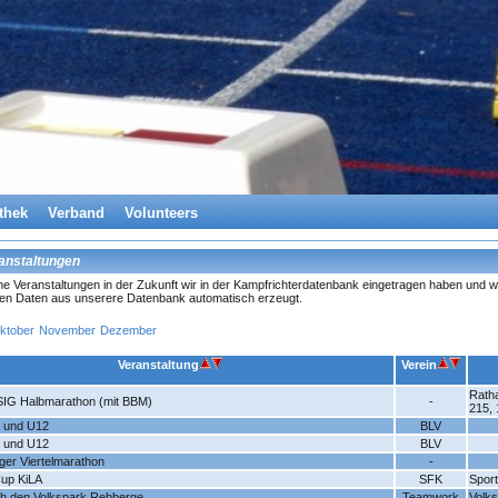
thek
Verband
Volunteers
anstaltungen
lche Veranstaltungen in der Zukunft wir in der Kampfrichterdatenbank eingetragen haben und w
 den Daten aus unserere Datenbank automatisch erzeugt.
ktober
November
Dezember
Veranstaltung
Verein
Rath
IG Halbmarathon (mit BBM)
-
215, 
 und U12
BLV
 und U12
BLV
ger Viertelmarathon
-
up KiLA
SFK
Sport
ch den Volkspark Rehberge
Teamwork
Volk