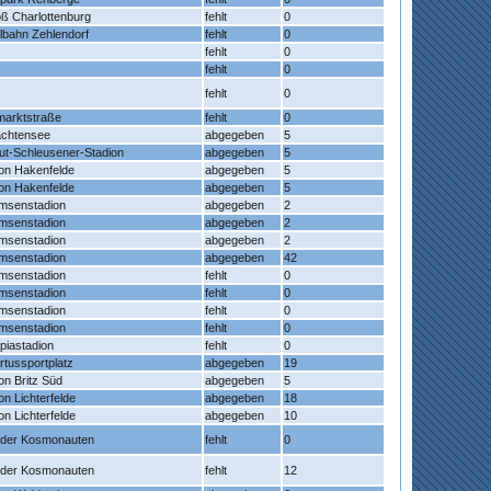
ß Charlottenburg
fehlt
0
lbahn Zehlendorf
fehlt
0
fehlt
0
fehlt
0
fehlt
0
marktstraße
fehlt
0
achtensee
abgegeben
5
ut-Schleusener-Stadion
abgegeben
5
ion Hakenfelde
abgegeben
5
ion Hakenfelde
abgegeben
5
senstadion
abgegeben
2
senstadion
abgegeben
2
senstadion
abgegeben
2
senstadion
abgegeben
42
senstadion
fehlt
0
senstadion
fehlt
0
senstadion
fehlt
0
senstadion
fehlt
0
piastadion
fehlt
0
tussportplatz
abgegeben
19
on Britz Süd
abgegeben
5
on Lichterfelde
abgegeben
18
on Lichterfelde
abgegeben
10
e der Kosmonauten
fehlt
0
e der Kosmonauten
fehlt
12