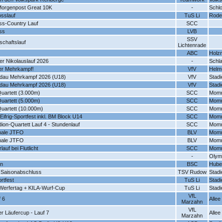
 Morgenpost Great 10K
-
Schlo
osslauf
TuS Li
Rode
s-Country Lauf
SCC
ss
LVB
SSV
schaftslauf
Lichtenrade
ABC
Holz
ner Nikolauslauf 2026
-
Schl
r Mehrkampf!
VfV
Helm
dau Mehrkampf 2026 (U18)
VfV
Stad
dau Mehrkampf 2026 (U18)
VfV
Stad
uartett (3.000m)
SCC
Momm
uartett (5.000m)
SCC
Momm
Quartett (10.000m)
SCC
Momm
-Eifrig-Sportfest inkl. BM Block U14
SCC
Momm
on-Quartett Lauf 4 - Stundenlauf
SCC
Momm
nale JTFO
BLV
Momm
nale JTFO
BLV
Momm
auf bei Flutlicht
SCC
Momm
-
Olym
ln
BSC
Huber
Saisonabschluss
TSV Rudow
Stadi
rtfest
TuS Li
Stadi
 Werfertag + KILA-Wurf-Cup
TuS Li
Stadi
VfL
 6
Alle
Marzahn
VfL
r Läufercup - Lauf 7
Alle
Marzahn